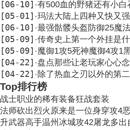
[06-10]
·
有500血的野猪还有小
[05-01]
·
玛法大陆上四种又快又强
[06-10]
·
最强骷髅头盔防御25魔法
[05-09]
·
传奇史上第一个外挂是什
[05-09]
·
魔御1攻5死神魔御4攻1
[04-22]
·
盘点那些让老玩家心心念
[04-22]
·
除了热血之刃以外的第二
Top排行榜
战士职业的稀有装备狂战套装
法师砍出烈火原来是一位身穿攻4
升武器高手温州冰城攻42屠龙多出