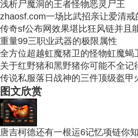
浅析尸魔洞的王者怪物恶灵尸王
zhaosf.com一场比武招亲让爱
传奇sf公布网效果堪比狂风链并且
重量99三职业武器的极限属性
全方位超越虹魔猪卫的怪物虹魔蝎
关于红野猪和黑野猪你可能不全记
传说私服落日战神的三件顶级盔甲
图文欣赏
唐吉柯德还有一根运6记忆项链你