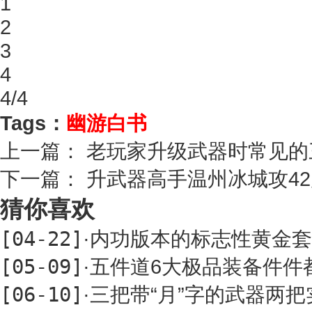
1
2
3
4
4/4
Tags：
幽游白书
上一篇：
老玩家升级武器时常见的
下一篇：
升武器高手温州冰城攻4
猜你喜欢
[04-22]
·
内功版本的标志性黄金套
[05-09]
·
五件道6大极品装备件件
[06-10]
·
三把带“月”字的武器两