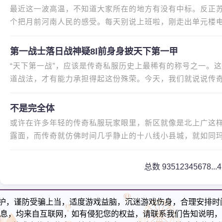
最近这一波高温，不知道大家所在的地方有没有中标。反正
个把月前河南人民的感受。每天别说上班啦，刚走出单元楼
免费桑拿房一样，就差配置一
第一战士落日战神疑8l前身身披天下第一甲
“天下第一战”，应该是传奇私服历史上最稀有的称号之一。
道战法，才有能力承担得起这份殊荣。今天，我们就说说传
0区，很多玩家也许第一时间
不是完全体
或许在许多年轻的传奇私服玩家眼里，新区就像是北上广这
露面，而传奇就仿佛时间几乎静止的十八线小县城，就如同
只适合躺平养老。其实只要大
总数 935
1
2
3
4
5
6
7
8
...
护，谨防受骗上当，适度游戏益脑，沉迷游戏伤身，合理安排时
息，均来自互联网，如有侵犯您的权益，请联系我们告知说明，