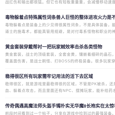
战扛伤和输出都很猛。但它也有短板重量重，会减慢移动速
情况下法师就会有绝对的优势
毒物躲着点特殊属性词条兽人巨怪的整体进攻火力是
毒物躲着点是装备上的少见得很属性词条，不是具体装备，
道士的施毒术，都能真管用规避，是对付毒系怪物和职业的
装备，也能变成抢手货，尤其
黄金套装穿戴帮衬一把玩家贼效率击杀各类怪物
黄金套装，战士的顶级套装，全套金黄，镶嵌着细碎的晶石
覆盖面伤害，是战士刷怪、打BOSS的终极装备。很多玩家
发挥顶大的优势，其实黄金套装
稳得很区所有玩家需牢记用法的活下去区域
稳得很区，就是游戏里最稳得很的区域，不管是PK被杀，还
血、躲着点攻击，而且里面还有NPC、摆摊玩家，能补给药
些方法，没毛病用起来稳得很区，才
传奇偶遇高魔法师头盔手镯朴实无华魔8长袍实在太惊
前段时间看到过一个帖子，分享在游戏中捡到过的最强装备。