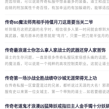
虎齿项链，可以说是传奇私服中惊喜最多的装备。道士和战
齿链的附加属性千奇百怪，有加幸运的有加躲避的，能够适应
魔法躲避与道术1-1，除此之外
传奇60魔法师亮相手持偃月刀这是要当关二爷
听到偃月这把武器的名字时，相信很多人第一时间就会想到
属武器，偃月原本的意思就是“弯月”，只要一把刀是半弦月
剑戟，本来就应该是战士拿
传奇最浪道士你怎么拿人家战士的武器还穿人家首饰
道士的生存问题，一直是很多传奇私服玩家倍感头痛的话题
的魔法盾，可以说是一个纯粹的高攻控制类职业。这就让道
买属性好的装备，一旦属性高
传奇第一场沙战全胜战绩夺沙城无涯荣得无上功
在传奇私服一区雷霆混过的兄弟，都听说过无涯的大名！邪
服有史以来第一位女城主、第一个带狗的道士…如若要细说
天，我们就讲讲无涯当年那一场
传奇老道鬼才浪漫凶猛降妖戒指旧主人金手镯十分妖