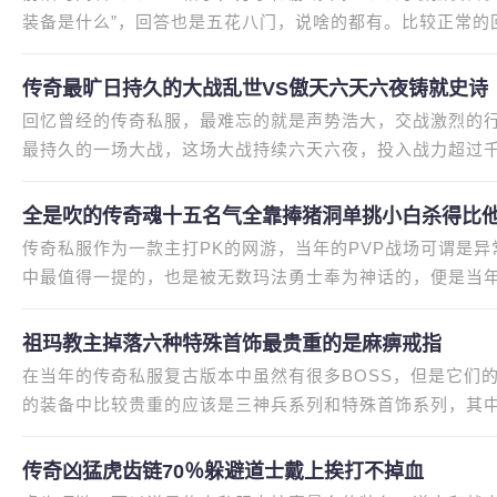
装备是什么”，回答也是五花八门，说啥的都有。比较正常的
婆碰到网线，结果断网掉线了
传奇最旷日持久的大战乱世VS傲天六天六夜铸就史诗
回忆曾经的传奇私服，最难忘的就是声势浩大，交战激烈的
最持久的一场大战，这场大战持续六天六夜，投入战力超过
年参战的玩家口中窥探到那一
全是吹的传奇魂十五名气全靠捧猪洞单挑小白杀得比
传奇私服作为一款主打PK的网游，当年的PVP战场可谓是
中最值得一提的，也是被无数玛法勇士奉为神话的，便是当
非一蹴而就，还要从魂十五初入
祖玛教主掉落六种特殊首饰最贵重的是麻痹戒指
在当年的传奇私服复古版本中虽然有很多BOSS，但是它们
的装备中比较贵重的应该是三神兵系列和特殊首饰系列，其
指等等。当年的各大BOSS中，祖玛
传奇凶猛虎齿链70％躲避道士戴上挨打不掉血