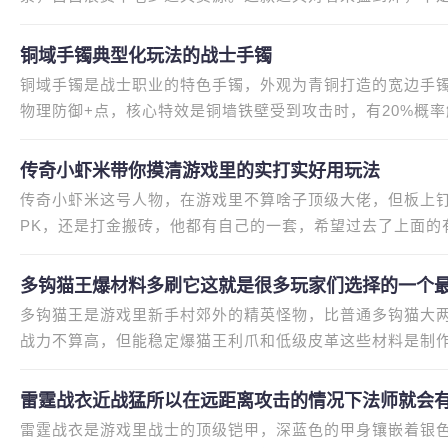
年蹲各种低级副本练级的时候，
铜域手镯典型化玩法的战士手镯
铜域手镯是战士职业的特色手镯，外观为青铜打造的宽边手
物理防御+点，核心特效是铜墙铁壁受到攻击时，有20%概率
说，铜域手镯的价值在于适配战士的
传奇小虾米带你摸清游戏里的实打实好用玩法
传奇小虾米这号人物，在游戏里不算啥子顶级大佬，但板上
PK，还是打金搬砖，他都有自己的一套，希望过去了上面的
巧，少走一些弯路。我刚玩游戏的
多钩猫王爆材料多刷它这就是很多玩家们选择的一个
多钩猫王是游戏里新手村郊外的精英怪物，比普通多钩猫大
战力不算高，但能稳定爆猫王利爪和低级皮革这些材料是制
择的一个最为主zhaosf (www
雷霆战衣近战猛所以在远距离攻击的情况下法师就会
雷霆战衣是游戏里战士的顶级铠甲，深蓝色的甲身镶嵌着银