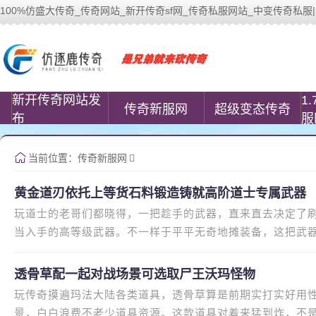
100%仿盛大传奇_传奇网站_新开传奇sf网_传奇私服网站_中变传奇私服| www.
100%仿盛大传奇(www.cococomic.cn)
新开传奇网站发
1
传奇新服网
超级变态传奇
布
服
当前位置：
传奇新服网
黄金道刃依托上等货石料锻造铸就高阶道士专属武器
玩道士的老哥们都晓得，一把趁手的武器，直来直去决定了刷
当入手的高等级武器。不一样于平平无奇地摊装备，这把武
品质比挺高的，这样可以顶大的
透骨草配一起对战场景可选取尸王沃玛怪物
玩传奇摸遍玛法大陆各类道具，透骨草算是前期实打实好用
景，白白浪费不老少道具资源。这款道具对着来猛到炸，不