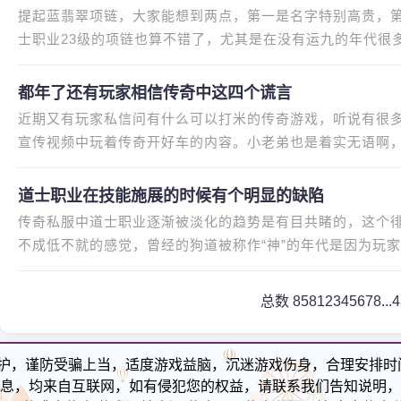
提起蓝翡翠项链，大家能想到两点，第一是名字特别高贵，第
士职业23级的项链也算不错了，尤其是在没有运九的年代很
项链也很满足了。战士玩家等级
都年了还有玩家相信传奇中这四个谎言
近期又有玩家私信问有什么可以打米的传奇游戏，听说有很
宣传视频中玩着传奇开好车的内容。小老弟也是着实无语啊
方面是对那些想法比较“单纯
道士职业在技能施展的时候有个明显的缺陷
传奇私服中道士职业逐渐被淡化的趋势是有目共睹的，这个
不成低不就的感觉，曾经的狗道被称作“神”的年代是因为玩
强大神兽了。只要玩家等级
总数 858
1
2
3
4
5
6
7
8
...
护，谨防受骗上当，适度游戏益脑，沉迷游戏伤身，合理安排时
息，均来自互联网，如有侵犯您的权益，请联系我们告知说明，