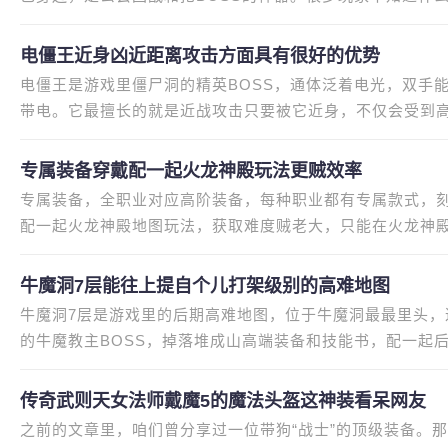
能解锁使用，我当年就是在三十
电僵王近身凶近距离攻击方面具有很好的优势
电僵王是游戏里僵尸洞的精英BOSS，通体泛着电光，双手
带电。它最擅长的就是近战攻击只要被它近身，不仅会受到
具有很好的优势，普通玩家单打
专属装备穿戴配一起火龙神殿玩法更贼效率
专属装备，全职业对应高阶装备，每种职业都有专属款式，
配一起火龙神殿地图玩法，获取难度贼老大，只能在火龙神殿
必须带装备。很多玩家闯火龙神
牛魔洞7层能往上提自个儿打架级别的高难地图
牛魔洞7层是游戏里的后期高难地图，位于牛魔洞最最里头
的牛魔教主BOSS，掉落堆成山高端装备和技能书，配一起
才能顺风顺水闯图。很多玩家没
传奇武则天女法师戴魔5的魔法头盔这神装看呆网友
之前的文章里，咱们曾分享过一位带狗“战士”的顶级装备。