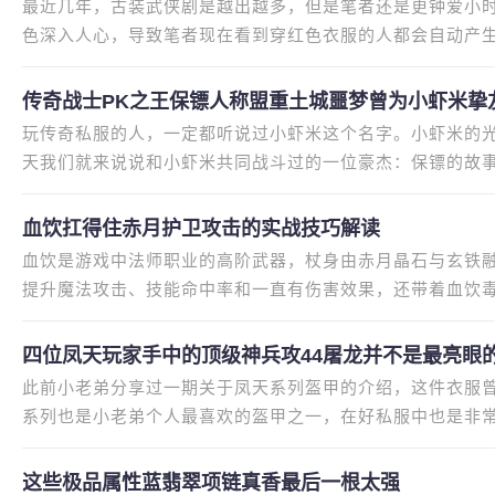
最近几年，古装武侠剧是越出越多，但是笔者还是更钟爱小
色深入人心，导致笔者现在看到穿红色衣服的人都会自动产生
好衣服恰好就是一套红色的
传奇战士PK之王保镖人称盟重土城噩梦曾为小虾米挚
玩传奇私服的人，一定都听说过小虾米这个名字。小虾米的
天我们就来说说和小虾米共同战斗过的一位豪杰：保镖的故
ID起得太平平无奇。大家都知
血饮扛得住赤月护卫攻击的实战技巧解读
血饮是游戏中法师职业的高阶武器，杖身由赤月晶石与玄铁
提升魔法攻击、技能命中率和一直有伤害效果，还带着血饮
果。赤月护卫是赤月地图的强
四位凤天玩家手中的顶级神兵攻44屠龙并不是最亮眼
此前小老弟分享过一期关于凤天系列盔甲的介绍，这件衣服
系列也是小老弟个人最喜欢的盔甲之一，在好私服中也是非
兵是开天系列，尤其是凤天魔
这些极品属性蓝翡翠项链真香最后一根太强