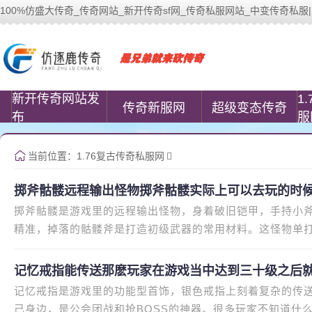
100%仿盛大传奇_传奇网站_新开传奇sf网_传奇私服网站_中变传奇私服| www.
100%仿盛大传奇(www.cococomic.cn)
新开传奇网站发
1
传奇新服网
超级变态传奇
布
服
当前位置：
1.76复古传奇私服网
掷斧骷髅远程输出怪物掷斧骷髅实际上可以去玩的时
掷斧骷髅是游戏里的远程输出怪物，身着破旧铠甲，手持小
精准，掉落的骷髅斧是打造初级武器的常用材料。这怪物单
职业组队刷，战士扛伤害近战
记忆戒指能传送那麽玩家在游戏当中达到三十级之后
记忆戒指是游戏里的功能型首饰，银色戒指上刻着复杂的传
己身边，是公会团战和抢BOSS的神器。很多玩家不知道什