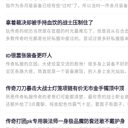
指作为赤月级装备已经有些“过时”了。所以当时一件赤月装
足足卖到了20万的价格，甚至
拿着裁决却被手持血饮的战士压制住了
玩传奇的经历当然是在官服的时光最难忘了，但是自从在合
多数传奇时光都是在好私服中度过的。尝试过很多好私服版
当年我玩传奇时经历的真实事
ID很嚣张装备更吓人
传奇私服的庄园，大佬炫富交流的胜地！很多身上装备不好
全区各路大佬，简直就是一个装备展馆，别人身上金光灿灿
天我们就一起来看一位来自传
传奇刀刀暴击大战士灯笼项链有价无市金手镯顶中顶
熟悉传奇私服传奇的老哥们可能都清楚，最珍贵的战士职业高
还额外给了3点魔御，纯金配色也霸气十足。要面子有面子
谓“物以稀为贵”，金手镯之所
传奇打团pk专用装法师一身极品魔防套还敢不戴护身