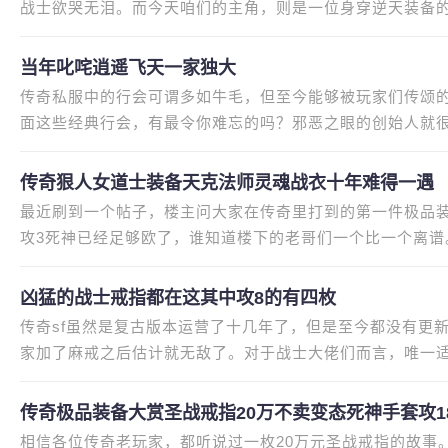
战士欲哭无泪。而今天咱们的主角，则是一位身穿逆天装备的
璃”，从签名就能看出来她的
当年叱咤逍遥飞天一家独大
传奇私服中的行会可谓多如牛毛，但至今能够被玩家们传颂
面这些经典行会，有最令你难忘的吗？邪恶之眼的创始人就
来辉煌的还是无涯。老会长离
传奇狠人女道士装备天克法师灵魂战衣十年难得一遇
最近刷到一个帖子，楼主问大家在传奇里打到的第一件极品
攻3死神已经足够欧了，谁知道楼下的老哥们一个比一个离谱
后来买亏了，让小老弟心里好受
凶猛的战士戒指都在这其中攻8的有四枚
传奇sf虽然是复古版本运营了十几年了，但是至今都没有更
家加了麻戒之后估计就无敌了。对于战士大佬们而言，唯一
高攻属性的才可以。传奇sf的
传奇极品装备大赏圣战戒指20万不卖变态死神手套攻1
相信各位传奇老玩家，都听说过一枚20万元圣战戒指的故事