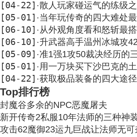
[04-22]
·
散人玩家碰运气的练级之
[05-01]
·
当年玩传奇的四大难处最
[06-10]
·
从外观角度看和怒斩最搭
[06-10]
·
升武器高手温州冰城攻4
[05-09]
·
准1强1攻50裁决经历
[05-01]
·
用一万块买下沙巴克的土
[04-22]
·
获取极品装备的四大途径
Top排行榜
封魔谷多余的NPC恶魔屠夫
新开传奇2私服10年法师的三种神
攻击62魔御23运九巨战让法师无可