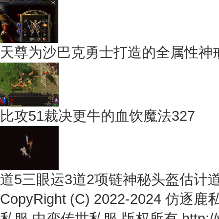
天尊为沙巴克勇士打造的全属性神
比攻51裁决更牛的血饮魔法327
道5三眼运3道2项链神秘头盔估计
CopyRight (C) 2022-2024
仿逐鹿私
私服,中变传世私服
版权所有 http://