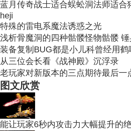
蓝月传奇战士适合蜈蚣洞法师适合
heji
特殊的雷电系魔法诱惑之光
浅析骨魔洞的四种骷髅怪物骷髅 锤
装备复制BUG都是小儿科曾经用鹤
从三位会长看《战神殿》沉浮录
老玩家对新版本的三点期待最后一
图文欣赏
能让玩家6秒内攻击力大幅提升的