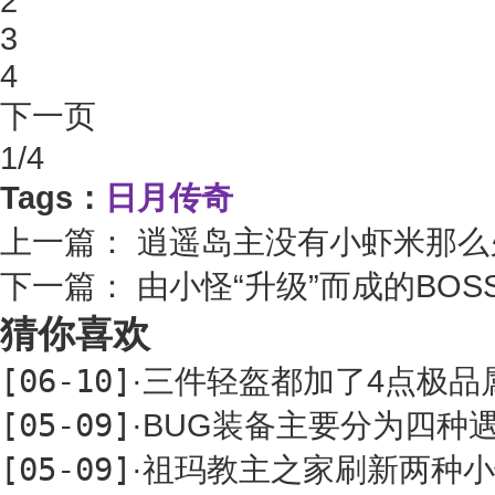
2
3
4
下一页
1/4
Tags：
日月传奇
上一篇：
逍遥岛主没有小虾米那么
下一篇：
由小怪“升级”而成的BO
猜你喜欢
[06-10]
·
三件轻盔都加了4点极品
[05-09]
·
BUG装备主要分为四种
[05-09]
·
祖玛教主之家刷新两种小