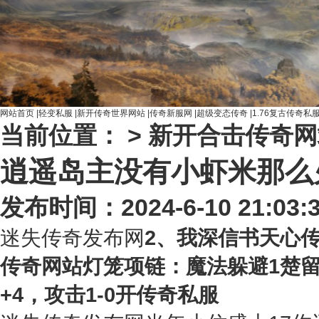
网站首页
|
轻变私服
|
新开传奇世界网站
|
传奇新服网
|
超级变态传奇
|
1.76复古传奇私
当前位置： >
新开合击传奇网
逍遥岛主没有小虾米那么
发布时间：2024-6-10 21:03:
迷失传奇发布网
2、我深信书天心
传奇网站灯笼项链：魔法躲避1楚留他
+4，攻击1-0开传奇私服