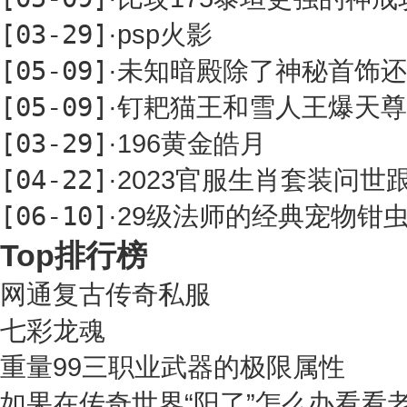
[03-29]
·
psp火影
[05-09]
·
未知暗殿除了神秘首饰还
[05-09]
·
钉耙猫王和雪人王爆天尊
[03-29]
·
196黄金皓月
[04-22]
·
2023官服生肖套装问世
[06-10]
·
29级法师的经典宠物钳
Top排行榜
网通复古传奇私服
七彩龙魂
重量99三职业武器的极限属性
如果在传奇世界“阳了”怎么办看看