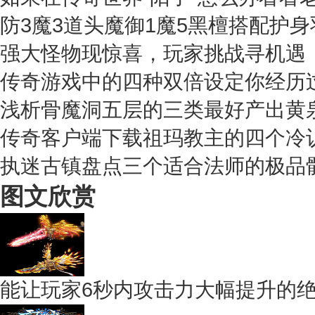
防3魔3道头魔御1魔5黑檀搭配护
强大怪物现惊喜，玩家挑战寻机遇
传奇游戏中的四种双倍设定你经历
浅析骨魔洞五层的三类最好产出黄
传奇客户端下载祖玛教主的四个冷
执迷古镇盘点三个适合法师的极品
图文欣赏
能让玩家6秒内攻击力大幅提升的