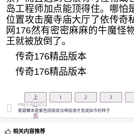
岛工程师加点能顶得住。哪怕
位置攻击魔寺庙大厅了依传奇
网176然有密密麻麻的牛魔怪
王就被放倒了。
传奇176精品版本
传奇176精品版本
上
1
2
3
PREV ARTICLE
一
紫碧螺本是紫色因吸收法神血液才变成如今的样子
页
相关内容推荐