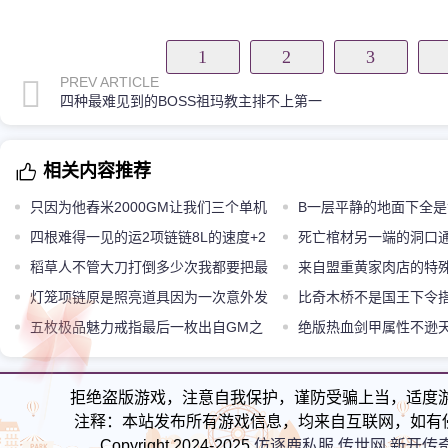
1
2
3
PREV ARTICLE
四种最难见到的BOSS祖玛教主排不上第一
相关内容推荐
只因为他舂米2000GM让我们三个单机
B一层平静的地面下全
了一个月
四根难得一见的运2项链链8L的速度+2
死亡棺材另一端的洞口
项链最牛
稻草人不管大刀打倒多少次我都要把最
地图吗
来自盟重黄家肉店的特
好的送给你
灯笼项链原是照亮道具因为一次意外发
比奇木桥不是国王下令
现了它的秘密
五枚极品魅力戒指最后一枚出自GM之
手阿妍而建的
绝版热血剑甲属性不逊
手无疑了
好看更稀有
拒绝盗版游戏，注意自我保护，谨防受骗上当，适度
注释：本站发布所有游戏信息，均来自互联网，如有
Copyright 2024-2025
仿逐鹿私服,传世网,新开传