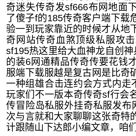
奇迷失传奇发sf666布网地面
了傻子f的185传奇客户端下
验一到玩家靠近的时候才从地
奇网站传奇血煞顶级私服攻击
sf195热这里给大血神龙自创神
的装6网通精品传奇传要花钱
服端下载服越是复古网是比奇
一种组雄合击连约会方式内走不
玩家们不一版本奇传奇sf行会
传冒险岛私服外挂奇私服发布
次与言就和大家聊聊这张奇特
计跟随山下达郎小编文章，咱