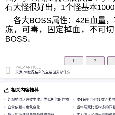
石大怪很好出，1个怪基本10000
各大BOSS属性：42E血量
冻，可毒，固定掉血，不可切
BOSS。
1
2
PREV ARTICLE
玩家PK取得胜利的主要因素是什么
相关内容推荐
外观酷似沃玛教主攻击类似神兽的怪物
攻4保甲运4攻1项链啦
火焰沃玛
血量依赖与角色变化
然厉害
当年玩家比怪物多的四
新人职业技能与装备选择简析
实力强大的道士高颜值