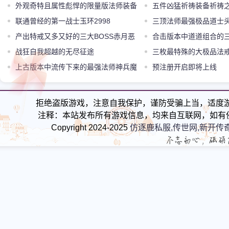
外观奇特且属性彪悍的限量版法师装备
五件凶猛祈祷装备祈祷
混世手镯
联通曾经的第一战士玉环2998
三顶法师最强极品道士
产出特戒又多又好的三大BOSS赤月恶
6道头属性逆天
合击版本中道道组合的
魔才是王者
战狂自我超越的无尽征途
三枚最特殊的大极品法
上古版本中流传下来的最强法师神兵魔
易穿戴
预注册开启即将上线
24血饮
拒绝盗版游戏，注意自我保护，谨防受骗上当，适度
注释：本站发布所有游戏信息，均来自互联网，如有
Copyright 2024-2025
仿逐鹿私服,传世网,新开传