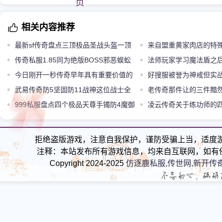
页
相关内容推荐
最新sf传奇盘点三顶极品圣战头盔一顶
来自盟重黄家肉店的特
媲美星王战盔两顶是孤品
传奇私服1.85同为绝版BOSS邪恶蜈蚣
法师玩家学习魔法盾之
和暗之触龙神谁地位更高
今日刚开一秒传奇早年具有重要价值的
好搜服被誉为神戒但实
隐藏性特殊存在食人花
武易传奇防5坚固防11战神这位战士全
强悍的装备护身戒指
老传奇那件让的三件黯
身都是高防神装
999私服盘点四个极品天尊手镯防4魔御
凌云传奇关于练功师的
1道4最强悍
多少
拒绝盗版游戏，注意自我保护，谨防受骗上当，适度
注释：本站发布所有游戏信息，均来自互联网，如有
Copyright 2024-2025
仿逐鹿私服,传世网,新开传