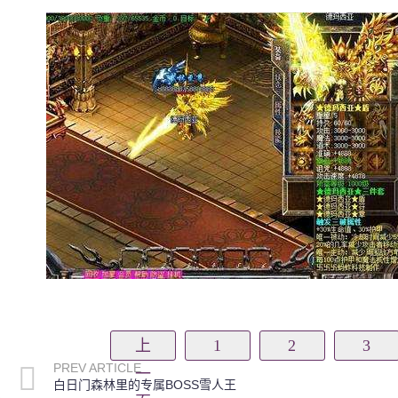
上
1
2
3
PREV ARTICLE
一
白日门森林里的专属BOSS雪人王