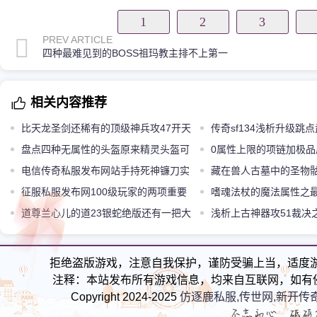
1
2
3
PREV ARTICLE
四种最难见到的BOSS祖玛教主排不上第一
相关内容推荐
比天龙圣剑还稀有的顶级神兵攻47开天
传奇sf134浅析升级跳
盘点四种无属性的头盔原来精灵头盔可
素第三点至关重要
0属性上限的项链加极
以洗出来属性
电信传奇私服发布网站手持死神镰刀实
后两根价值过万
藏在兽人古墓中的圣物
力仅次于骷髅精灵怪物骷髅战将
征服私服发布网100级玩家的两项重要
嗜魂法杖的魔法属性之最
提升实力飙升不在话下
道尊兰心儿的道23银蛇绝版还有一把大
浅析上古神器攻51裁决
刀被忽略
拒绝盗版游戏，注意自我保护，谨防受骗上当，适度
注释：本站发布所有游戏信息，均来自互联网，如有
Copyright 2024-2025
仿逐鹿私服,传世网,新开传