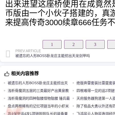
出来进望这座桥使用在成竟然是
币版由一个小伙子搭建的，真
来提高传奇3000续章666任务
1
2
3
PREV ARTICLE
被遗忘的人形BOSS卧龙庄主能挖出天龙剑甲吗
相关内容推荐
被遗忘的人形BOSS卧龙庄主能挖出天
绝版奔雷套装比雷霆套
龙剑甲吗
浅析骨魔洞五层的三类最好产出黄泉教
隐藏属性吗
四根难得一见的运2项链链
主略显尴尬
浅析骨魔洞的四种骷髅怪物骷髅 锤兵最
项链最牛
天府服务器狗道第一人
奇特
盘点两根稀有的记忆项链当年的小虾米
除了极品大勇以外还有
和8L都没有
攻4保甲运4攻1项链啦啦队长的装备果
BOSS
飞鸿风云人物风逸翎经