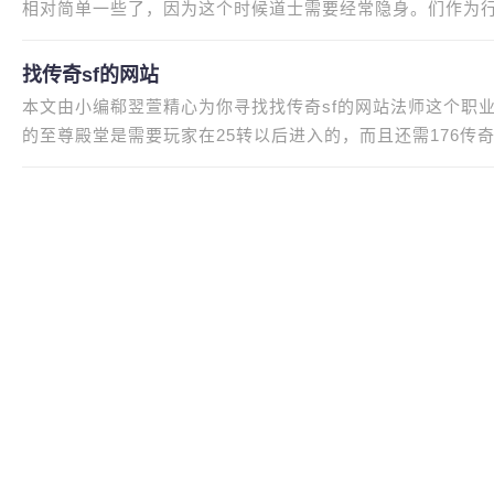
相对简单一些了，因为这个时候道士需要经常隐身。们作为行
运值属性和攻击、防御、血量等
找传奇sf的网站
本文由小编郗翌萱精心为你寻找找传奇sf的网站法师这个职
的至尊殿堂是需要玩家在25转以后进入的，而且还需176
这个升级奖励并不是多，在想