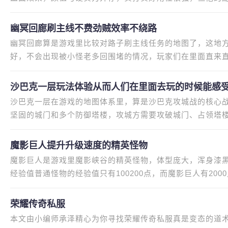
价值，得要选择对路子职业，
幽冥回廊刷主线不费劲贼效率不绕路
幽冥回廊算是游戏里比较对路子刷主线任务的地图了，这地
好，不会出现被小怪老多回围堵的情况，玩家们在里面直来
贼效率不绕路。刚开始做主线
沙巴克一层玩法体验从而人们在里面去玩的时候能感
沙巴克一层在游戏的地图体系里，算是沙巴克攻城战的核心
坚固的城门和多个防御塔楼，攻城方需要攻破城门、占领塔
规模PK。这里没有安全区限制
魔影巨人提升升级速度的精英怪物
魔影巨人是游戏里魔影峡谷的精英怪物，体型庞大，浑身漆黑
经验值普通怪物的经验值只有100200点，而魔影巨人有20
魔影巨人，快速提升等级，尤其是
荣耀传奇私服
本文由小编师承泽精心为你寻找荣耀传奇私服真是变态的道术