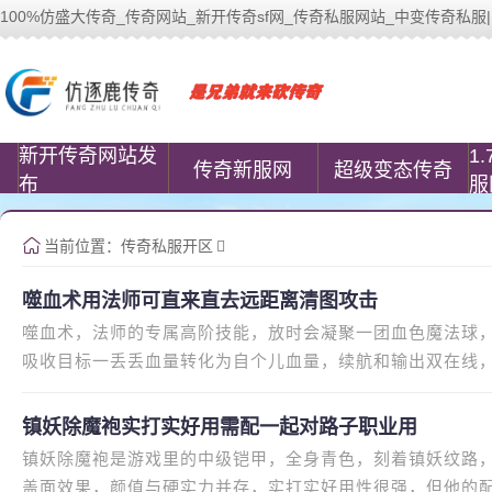
100%仿盛大传奇_传奇网站_新开传奇sf网_传奇私服网站_中变传奇私服| www.
100%仿盛大传奇(www.cococomic.cn)
新开传奇网站发
1
传奇新服网
超级变态传奇
布
服
当前位置：
传奇私服开区
噬血术用法师可直来直去远距离清图攻击
噬血术，法师的专属高阶技能，放时会凝聚一团血色魔法球
吸收目标一丢丢血量转化为自个儿血量，续航和输出双在线，
很多法师玩家不会用这技能，其
镇妖除魔袍实打实好用需配一起对路子职业用
镇妖除魔袍是游戏里的中级铠甲，全身青色，刻着镇妖纹路
盖面效果，颜值与硬实力并存，实打实好用性很强，但他的