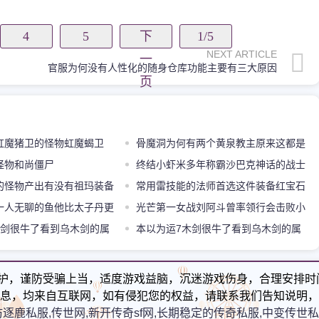
4
5
下
1/5
NEXT ARTICLE
一
官服为何没有人性化的随身仓库功能主要有三大原因
页
虹魔猪卫的怪物虹魔蝎卫
骨魔洞为何有两个黄泉教主原来这都是
怪物和尚僵尸
因为牛魔王
终结小虾米多年称霸沙巴克神话的战士
的怪物产出有没有祖玛装备
小雨情人
常用雷技能的法师首选这件装备红宝石
一人无聊的鱼他比太子丹更
戒指
光芒第一女战刘阿斗曾率领行会击败小
木剑很牛了看到乌木剑的属
虾米的昔日同盟
本以为运7木剑很牛了看到乌木剑的属
性彻底服了
护，谨防受骗上当，适度游戏益脑，沉迷游戏伤身，合理安排时
息，均来自互联网，如有侵犯您的权益，请联系我们告知说明，
仿逐鹿私服,传世网,新开传奇sf网,长期稳定的传奇私服,中变传世