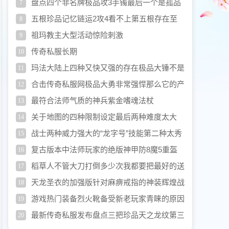
盘点四个非名牌极品攻3手镯最后一个是孤品
7
五根珍品记忆链运2攻4看不上第五根存在至
8
今
祖玛教主大型活动惊险刺激
9
传奇私服长期
10
玛法大陆上四种又快又强的存在极品大锤不是
11
最强的
合击传奇私服网极品大勇非常强悍那么它的产
12
出如何
最符合法师气质的神兵紫金嗜魂法杖
13
关于地图的四种限制设定最后两种难度太大
14
战士两种威力强大的“龙字号”技能第二种太秀
15
了
复古版本中法师玩家的绝版神甲防8魔5重盔
16
甲
稻草人不管大刀打倒多少次我都要把最好的送
17
给你
天龙圣衣的加强版针对麻痹戒指的神装辉煌战
18
甲
游戏热门装备烈火靴备受新老玩家青睐的原因
19
探究
最新传奇私服发布盘点三把珍品天之龙纹第三
20