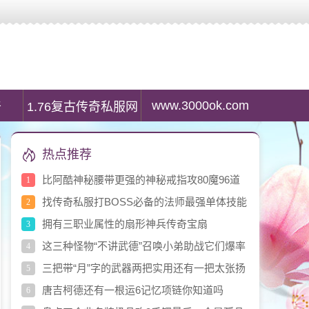
服列表资讯,最大传奇私服发布网是传奇私服游戏玩家首选搜服平台。
www.3000ok.com
奇
1.76复古传奇私服网
热点推荐
比阿酷神秘腰带更强的神秘戒指攻80魔96道
1
96
找传奇私服打BOSS必备的法师最强单体技能
2
雷电术
拥有三职业属性的扇形神兵传奇宝扇
3
这三种怪物“不讲武德”召唤小弟助战它们爆率
4
如何
三把带“月”字的武器两把实用还有一把太张扬
5
唐吉柯德还有一根运6记忆项链你知道吗
6