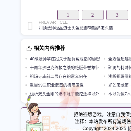
1
2
3
PREV ARTICLE
四顶法师极品道士头盔魔御5和魔5怎么选
相关内容推荐
40级法师拿炼狱关于超负载戒指的秘密
全方位超越
你知道多少
十周年沙巴克终极之战的绝版荣誉象征
矿洞的特殊
永恒战袍
祖玛寺庙前二层存在的意义何在
浅析祖玛阁
重量99三职业武器的极限属性
产出
光芒屠龙第
浅析双头金刚的爆率除了能挖法神以外
早拿屠龙
本以为运7
还能挖什么
性彻底服了
拒绝盗版游戏，注意自我保
注释：本站发布所有游戏信
Copyright 2024-2025