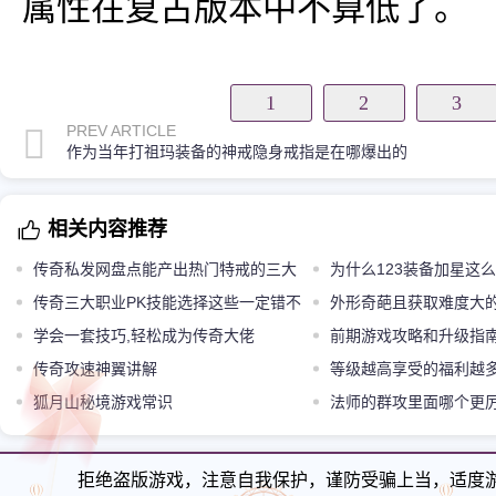
属性在复古版本中不算低了。
1
2
3
PREV ARTICLE
作为当年打祖玛装备的神戒隐身戒指是在哪爆出的
相关内容推荐
传奇私发网盘点能产出热门特戒的三大
为什么123装备加星这
BOSS第三只容易被忽略
传奇三大职业PK技能选择这些一定错不
外形奇葩且获取难度大
了
学会一套技巧,轻松成为传奇大佬
前期游戏攻略和升级指
传奇攻速神翼讲解
等级越高享受的福利越
狐月山秘境游戏常识
法师的群攻里面哪个更
拒绝盗版游戏，注意自我保护，谨防受骗上当，适度