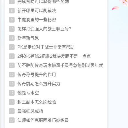
完成赞助可以获得哪些奖励
7
新开哪里可以刷裁决
8
牛魔洞里的一些秘密
9
怎样打造强大的战士职业号?
10
新年新气象
11
PK是走位对于战士非常有帮助
12
2件准5首饰2把准2裁决差距不是一点点
13
防不胜防传奇玩家惨遭千级号忽悠刚过罢年就
14
痛失上千元宝
传奇称号提升的作用
15
传奇前期怎么提升实力
16
他是亏水空
17
封王副本怎么刷经验
18
最强狂风戒指
19
法师如何克服困难巧妙练级
20