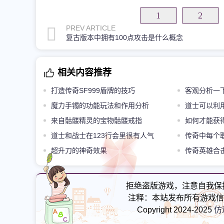
1
2
PREV ARTICLE
复古版本中拥有100点攻击是什么概念
相关内容推荐
打造传奇SF999盾牌的技巧
客观分析一
魔力手镯的功能玩法和作用分析
道士可以利
来自骷髅精灵的宝物骷髅戒指
如何才能获
道士和战士在123行会里很有人气
传奇中每个
超升刀的神奇效果
传奇英雄合
教主第三个地
拒绝盗版游戏，注意自我保
注释：本站发布所有游戏信
Copyright 2024-2025
仿