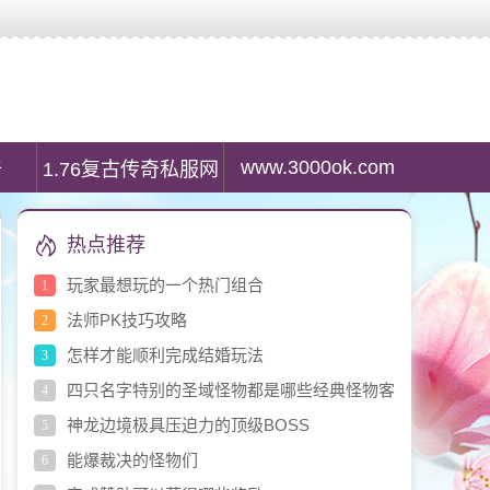
服列表资讯,最大传奇私服发布网是传奇私服游戏玩家首选搜服平台。
www.3000ok.com
奇
1.76复古传奇私服网
热点推荐
玩家最想玩的一个热门组合
1
法师PK技巧攻略
2
怎样才能顺利完成结婚玩法
3
四只名字特别的圣域怪物都是哪些经典怪物客
4
串的
神龙边境极具压迫力的顶级BOSS
5
能爆裁决的怪物们
6