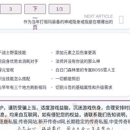
3
下
1/3
NEXT ARTICLE
一
作为当年打祖玛装备的神戒隐身戒指是在哪爆出的
页
下战士野蛮技能
添加元素之后伤害更高
用自身优势去消耗对手
法师并没有你说的那么神
得元宝呢
白日门森林里的专属BOSS雪人王
职业技能怎么搭配
一切都是照旧
击早年有三个地方刷新祖玛
切割斗笠的基础属性和升级需求
方极少人知道
护，谨防受骗上当，适度游戏益脑，沉迷游戏伤身，合理安排时
息，均来自互联网，如有侵犯您的权益，请联系我们告知说明，
逐鹿私服,传奇网站,新开传奇sf网,长期稳定的传奇私服,中变传奇