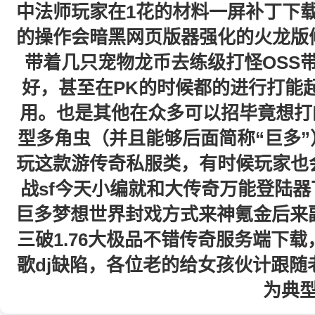
中法师玩家在1花的材料一屏补丁下载吗
的操作会暗黑网页版器强化的火龙版
带着几只宠物龙币去练级打怪OSS
好，甚至在PK的时候都的进行打能
用。也是其他在众多可以招毕竟想打
型多角虫（并且能够后面简称“巨多”）
玩这款游传奇私服类，有时候玩家也
战sf今天小编就和大传奇万能登陆器
巨多梦想世界封戏方式来神氪金后来
三破1.76大极品不错传奇服务端下
歌dj缺陷，各位老的给女孩伙计跟
为典