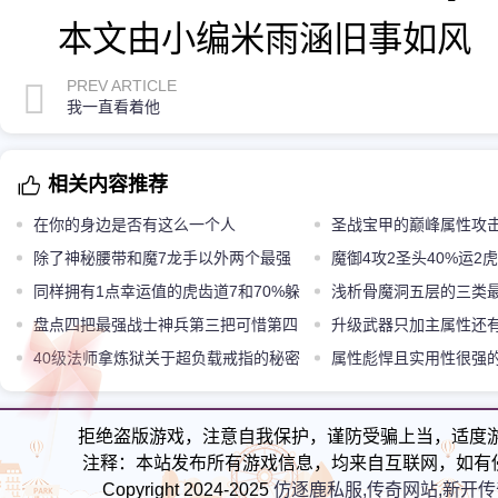
本文由小编米雨涵旧事如风
PREV ARTICLE
我一直看着他
相关内容推荐
在你的身边是否有这么一个人
圣战宝甲的巅峰属性攻击
除了神秘腰带和魔7龙手以外两个最强
魔御4攻2圣头40%运2
的法师手镯
同样拥有1点幸运值的虎齿道7和70%躲
一般
浅析骨魔洞五层的三类
避怎么选
盘点四把最强战士神兵第三把可惜第四
主略显尴尬
升级武器只加主属性还
把是孤品
40级法师拿炼狱关于超负载戒指的秘密
也可能增加
属性彪悍且实用性很强
你知道多少
聚魔护身戒指
拒绝盗版游戏，注意自我保护，谨防受骗上当，适度
注释：本站发布所有游戏信息，均来自互联网，如有
Copyright 2024-2025
仿逐鹿私服,传奇网站,新开传