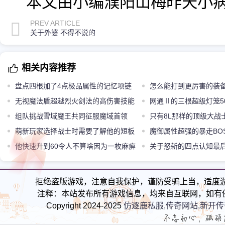
本文由小编濮阳山梅昨天小
PREV ARTICLE
关于外婆 不得不说的
相关内容推荐
盘点四根加了4点极品属性的记忆项链
怎么能打到更厉害的装
最后一根太尴尬
无视魔法盾超越烈火剑法的高伤害技能
网通Ⅱ的三根超级灯笼5
逐日剑法
组队挑战雪域魔王共同征服魔域首领
逆天
只有8L那样的顶级大战
萌新玩家选择战士时需要了解他的短板
装备麻痹护腕
魔御属性超强的暴走BO
他快速升到60令人不算啥因为一枚麻痹
关于怒斩的四点认知最
戒指而出名
略
拒绝盗版游戏，注意自我保护，谨防受骗上当，适度
注释：本站发布所有游戏信息，均来自互联网，如有
Copyright 2024-2025
仿逐鹿私服,传奇网站,新开传