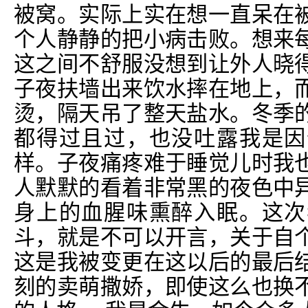
被窝。实际上实在想一直呆在
个人静静的把小病击败。想来
这之间不舒服没想到让外人晓
子夜扶墙出来饮水摔在地上，
烫，隔天吊了整天盐水。冬季
都得过且过，也没吐露我是因
样。子夜痛疼难于睡觉儿时我
人默默的看着非常黑的夜色中
身上的血腥味熏醉入眠。这次
斗，就是不可以开言，关于自
这是我被变更在这以后的最后
刻的卖萌撒娇，即使这么也换