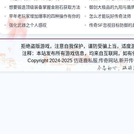
想要锻造顶级装备掌握金刚石获取方法
御剑大极品的九阳与盾
才是关键
早年老玩家增加爆率的四种操作有你的
怎么才能玩好传奇法师
回忆吗
强化武器之个人感叹
传奇SF忽视目标防御的
拒绝盗版游戏，注意自我保护，谨防受骗上当，适度
注释：本站发布所有游戏信息，均来自互联网，如有
Copyright 2024-2025
仿逐鹿私服,传奇网站,新开传