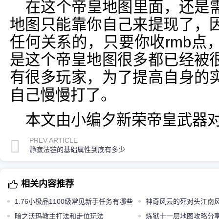
在这个帝皇地图里面，还是
地图只能靠你自己来提现了，
任何关系的，只要你收rmb点
是这个帝皇地图很多都已经被
有很多玩家，为了提高自身的
自己慢慢打了。
本文由小编夕新荣帝皇武器
PREV ARTICLE
静寂法链的基础属性到底有多少
相关内容推荐
1.76小极品1100级常见新手任务有哪些
神奇风云的死对头江南
暗之沃玛教主打法和走位玩法
下第一会长
炼狱十一层地图攻略分